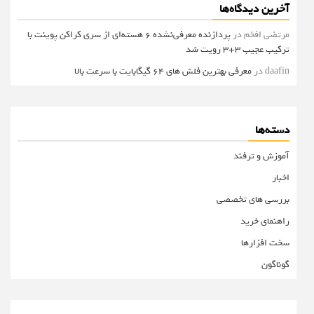
آخرین دیدگاه‌ها
مرتضی افخم
در
پردازنده معرفی‌نشده 6 هسته‌ای از سری کراکن پوینت با
ترکیب عجیب 3+3 رویت شد
daafin
در
معرفی بهترین فلش های 64 گیگابایت با سرعت بالا
دسته‌ها
آموزش و ترفند
اخبار
بررسی های تخصصی
راهنمای خرید
سخت افزارها
گوناگون