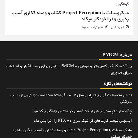
گوناگون
مایکروسافت با Project Perception کشف و وصله گذاری آسیب
پذیری ها را خودکار میکند
1 روز قبل
تیم تولید محتوا
درباره PMCM
پایگاه مرکزخبر کامپیوتر و موبایل - PMCM سایتی برای رسد اخبار و اطلاعات
دنیای فناوری
نوشته‌های تازه
تمامی محصولات فراری تا پایان سال ۲۰۲۷ فروخته شد؛ صف طولانی برای اسب
سرکش
چگونه از داغ شدن بیش از حد گوشی در ماشین جلوگیری کنیم؟
ایسوس قیمت کارت‌های گرافیک سری RTX 50 را افزایش داد
مایکروسافت با Project Perception کشف و وصله گذاری آسیب پذیری ها را
خودکار میکند