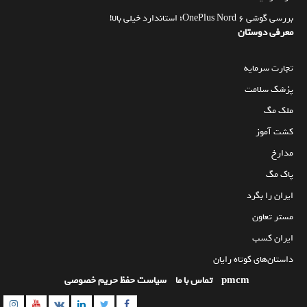
بررسی گوشی OnePlus Nord 6؛ استاندارد خیلی بالا!
معرفی دوستان
تجارت سرمایه
پزشک سلامت
ملک مگ
کشت آموز
مدارخ
پاک مگ
ایران را بگرد
مستر تعاون
ایران کسب
داستان‌های کوتاه رایان
pmcm
تماس با ما
سیاست حفظ حریم خصوصی
am
utube
Linkedin
Twitter
VK
Facebook