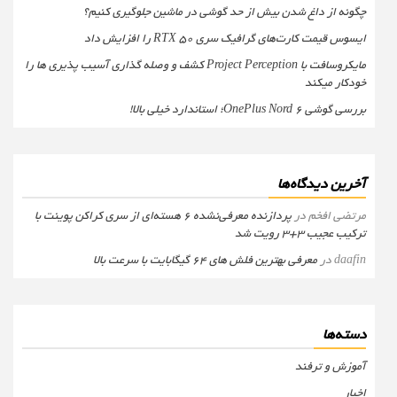
چگونه از داغ شدن بیش از حد گوشی در ماشین جلوگیری کنیم؟
ایسوس قیمت کارت‌های گرافیک سری RTX 50 را افزایش داد
مایکروسافت با Project Perception کشف و وصله گذاری آسیب پذیری ها را
خودکار میکند
بررسی گوشی OnePlus Nord 6؛ استاندارد خیلی بالا!
آخرین دیدگاه‌ها
مرتضی افخم
در
پردازنده معرفی‌نشده 6 هسته‌ای از سری کراکن پوینت با
ترکیب عجیب 3+3 رویت شد
daafin
در
معرفی بهترین فلش های 64 گیگابایت با سرعت بالا
دسته‌ها
آموزش و ترفند
اخبار