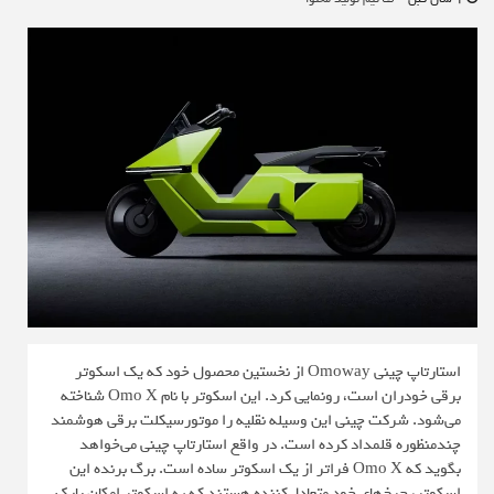
استارتاپ چینی Omoway از نخستین محصول خود که یک اسکوتر
برقی خودران است، رونمایی کرد. این اسکوتر با نام Omo X شناخته
می‌شود. شرکت چینی این وسیله نقلیه را موتورسیکلت برقی هوشمند
چندمنظوره قلمداد کرده است. در واقع استارتاپ چینی می‌خواهد
بگوید که Omo X فراتر از یک اسکوتر ساده است. برگ برنده این
اسکوتر، چرخ‌های خود متعادل‌کننده هستند که به اسکوتر امکان پارک