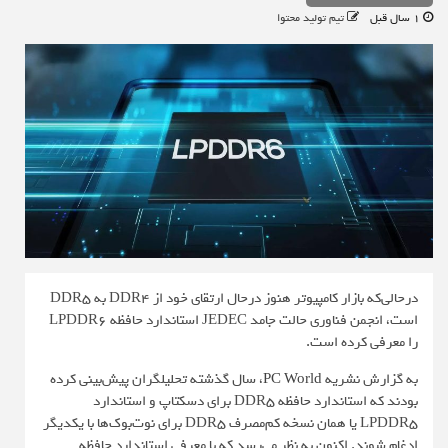
1 سال قبل
تیم تولید محتوا
درحالی‌که بازار کامپیوتر هنوز درحال ارتقای خود از DDR4 به DDR5
است، انجمن فناوری حالت جامد JEDEC استاندارد حافظه LPDDR6
را معرفی کرده است.
به گزارش نشریه
PC World
، سال گذشته تحلیلگران پیش‌بینی کرده
بودند که استاندارد حافظه DDR5 برای دسکتاپ و استاندارد
LPDDR5 یا همان نسخه کم‌مصرف DDR5 برای نوت‌بوک‌ها با یکدیگر
ادغام شوند. اکنون به نظر می‌رسد که با معرفی استاندارد حافظه