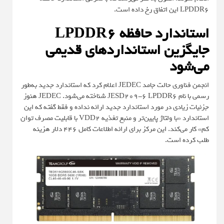
LPDDR6 این اتفاق رخ داده است.
استاندارد حافظه LPDDR6
جایگزین استانداردهای قدیمی
می‌شود
انجمن فناوری حالت جامد JEDEC اعلام کرد که استاندارد جدید به‌طور
رسمی با نام JESD209-6 LPDDR6 شناخته می‌شود. JEDEC هنوز
جزئیات زیادی در مورد استاندارد جدید ارائه نداده و فقط گفته که این
استاندارد «با ولتاژ پایین‌تر و منبع تغذیه VDD2 با قابلیت مصرف توان
کم» کار می‌کند. این مرکز برای ارائه اطلاعات کامل ۴۴۶ دلار هزینه
طلب کرده است.