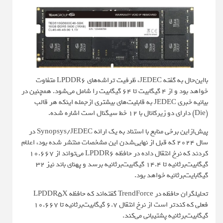
بااین‌حال به گفته JEDEC، ظرفیت تراشه‌های LPDDR6 متفاوت
خواهد بود و از ۴ گیگابیت تا ۶۴ گیگابیت را شامل می‌شود. همچنین در
بیانیه خبری JEDEC به قابلیت‌های بیشتری ازجمله اینکه هر قالب
(Die) دارای دو زیرکانال با ۱۲ خط سیگنال است اشاره شده.
پیش‌ازاین برخی منابع با استناد به یک ارائه Synopsys/JEDEC در
سال ۲۰۲۴ که قبل از نهایی‌شدن این مشخصات منتشر شده بود، اعلام
کردند که نرخ انتقال داده در حافظه LPDDR6 می‌تواند از ۱۰.۶۶۷
گیگابیت‌برثانیه تا ۱۴.۴ گیگابیت‌برثانیه برسد و پهنای باند نیز ۳۲
گیگابایت‌برثانیه خواهد بود.
تحلیلگران حافظه در TrendForce گفته‌اند که حافظه LPDDR5X
فعلی که کندتر است از نرخ انتقال ۶.۷ گیگابیت‌برثانیه تا ۱۰.۶۶۷
گیگابیت‌برثانیه پشتیبانی می‌کند.