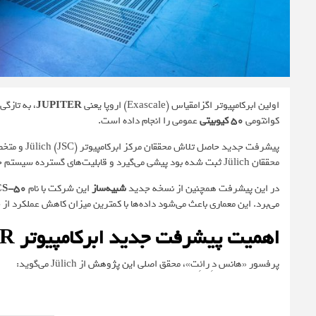
اولین ابرکامپیوتر اگزامقیاس (Exascale) اروپا یعنی
JUPITER
، به تازگی
کوانتومی
50 کیوبیتی
عمومی را انجام داده است.
پیشرفت جدید حاصل تلاش محققان مرکز ابرکامپیوتر Jülich (JSC) و متخصصان انویدیا است.
محققان Jülich ثبت شده بود پیشی می‌گیرد و قابلیت‌های گسترده سیستم جدید JUPITER که در سپتامبر راه‌اندازی شده را نشان می‌دهد.
در این پیشرفت همچنین از نسخه جدید
شبیه‌ساز
این شرکت با نام
S-50
می‌برد. این معماری باعث می‌شود داده‌ها با کمترین میزان کاهش عملکرد از حافظه GPU به حافظه CPU منت
اهمیت پیشرفت جدید ابرکامپیوتر JUPITER
پرفسور «هانس دِ رائِت»، محقق اصلی
این پژوهش
از Jülich می‌گوید: