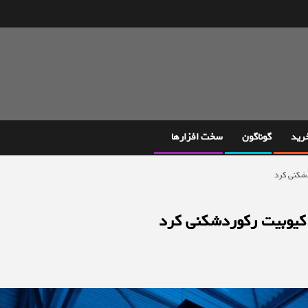
خرید
گوناگون
سخت افزارها