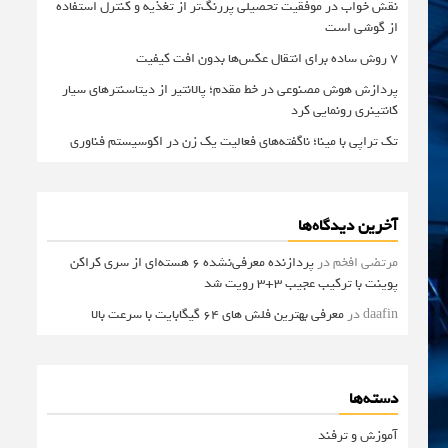
نقش خواب در موفقیت تحصیلی پررنگ‌تر از تغذیه و کنترل استفاده
از گوشی است
۷ روش ساده برای انتقال عکس‌ها بدون افت کیفیت
پردازش هوش مصنوعی در خط مقدم؛ پالانتیر از دیتاسنترهای سیار
کانتینری رونمایی کرد
تک تراپی با مینا؛ ناگفته‌های فعالیت یک زن در اکوسیستم فناوری
آخرین دیدگاه‌ها
مرتضی افخم
در
پردازنده معرفی‌نشده 6 هسته‌ای از سری کراکن
پوینت با ترکیب عجیب 3+3 رویت شد
daafin
در
معرفی بهترین فلش های 64 گیگابایت با سرعت بالا
دسته‌ها
آموزش و ترفند