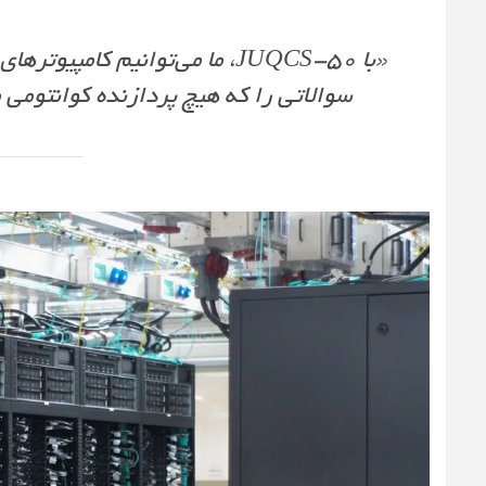
«با JUQCS-50، ما می‌توانیم کام
سوالاتی را که هیچ پردازنده کوانتومی 