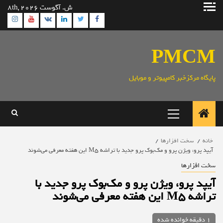
رش
ش. آگوست 8th, 2026
ه
ram
utube
Linkedin
Twitter
VK
Facebook
حتوا
PMCM
پایگاه مرکزخبر کامپیوتر و موبایل
منوی
اصلی
خانه
سخت افزارها
آیپد پرو، ویژن پرو و مک‌بوک پرو جدید با تراشه M5 این هفته معرفی می‌شوند
سخت افزارها
آیپد پرو، ویژن پرو و مک‌بوک پرو جدید با
تراشه M5 این هفته معرفی می‌شوند
1 دقیقه خوانده شده