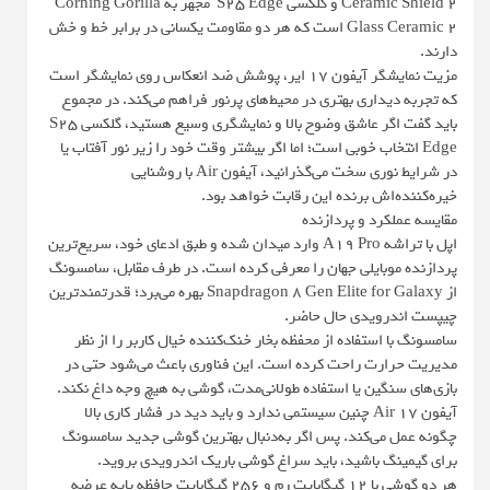
Ceramic Shield 2 و گلکسی S25 Edge مجهز به Corning Gorilla
Glass Ceramic 2 است که هر دو مقاومت یکسانی در برابر خط و خش
دارند.
مزیت نمایشگر آیفون ۱۷ ایر، پوشش ضد انعکاس روی نمایشگر است
که تجربه دیداری بهتری در محیط‌های پرنور فراهم می‌کند. در مجموع
باید گفت اگر عاشق وضوح بالا و نمایشگری وسیع هستید، گلکسی S25
Edge انتخاب خوبی است؛ اما اگر بیشتر وقت خود را زیر نور آفتاب یا
در شرایط نوری سخت می‌گذرانید، آیفون Air با روشنایی
خیره‌کننده‌اش برنده این رقابت خواهد بود.
مقایسه عملکرد و پردازنده
اپل با تراشه A19 Pro وارد میدان شده و طبق ادعای خود، سریع‌ترین
پردازنده موبایلی جهان را معرفی کرده است. در طرف مقابل، سامسونگ
از Snapdragon 8 Gen Elite for Galaxy بهره می‌برد؛ قدرتمندترین
چیپست اندرویدی حال حاضر.
سامسونگ با استفاده از محفظه بخار خنک‌کننده خیال کاربر را از نظر
مدیریت حرارت راحت کرده است. این فناوری باعث می‌شود حتی در
بازی‌های سنگین یا استفاده طولانی‌مدت، گوشی به هیچ وجه داغ نکند.
آیفون 17 Air چنین سیستمی ندارد و باید دید در فشار کاری بالا
چگونه عمل می‌کند. پس اگر به‌دنبال بهترین گوشی جدید سامسونگ
برای گیمینگ باشید، باید سراغ گوشی باریک اندرویدی بروید.
هر دو گوشی با ۱۲ گیگابایت رم و ۲۵۶ گیگابایت حافظه پایه عرضه