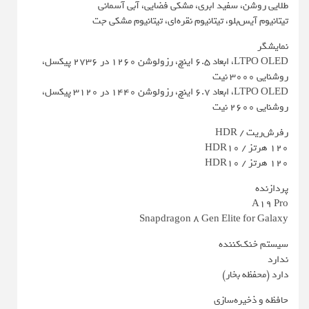
طلایی روشن، سفید ابری، مشکی فضایی، آبی آسمانی
تیتانیوم آیس‌بلو، تیتانیوم نقره‌ای، تیتانیوم مشکی جت
نمایشگر
LTPO OLED، ابعاد 6.5 اینچ، رزولوشن 1260 در 2736 پیکسل،
روشنایی 3000 نیت
LTPO OLED، ابعاد ۶.۷ اینچ، رزولوشن 1440 در 3120 پیکسل،
روشنایی 2600 نیت
رفرش‌ریت / HDR
۱۲۰ هرتز / HDR10
۱۲۰ هرتز / HDR10
پردازنده
A19 Pro
Snapdragon 8 Gen Elite for Galaxy
سیستم خنک‌کننده
ندارد
دارد (محفظه بخار)
حافظه و ذخیره‌سازی