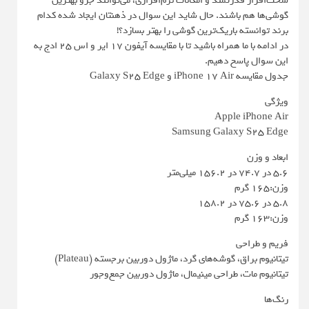
سخت‌افزار قدرتمند و امکانات نرم‌افزاری، می‌توانند جزو بهترین
گوشی‌ها هم باشند. حال شاید این سوال در ذهنتان ایجاد شده کدام
برند توانسته باریک‌ترین گوشی را بهتر بسازد؟!
در ادامه با ما همراه باشید تا با مقایسه آیفون ۱۷ ایر و اس ۲۵ ادج به
این سوال پاسخ دهیم.
جدول مقایسه iPhone 17 Air و Galaxy S25 Edge
ویژگی
Apple iPhone Air
Samsung Galaxy S25 Edge
ابعاد و وزن
5.6 در 74.7 در 156.2 میلی‌متر
وزن:165 گرم
5.8 در 75.6 در 158.2
وزن:163 گرم
فریم و طراحی
تیتانیوم براق، گوشه‌های گرد، ماژول دوربین برجسته (Plateau)
تیتانیوم مات، طراحی مینیمال، ماژول دوربین جمع‌وجور
رنگ‌ها