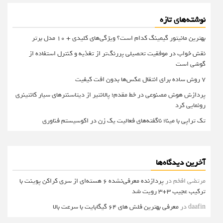
نوشته‌های تازه
بهترین مانیتور گیمینگ کدام است؟ ویژگی‌های کلیدی + 10 مدل برتر
نقش خواب در موفقیت تحصیلی پررنگ‌تر از تغذیه و کنترل استفاده از
گوشی است
۷ روش ساده برای انتقال عکس‌ها بدون افت کیفیت
پردازش هوش مصنوعی در خط مقدم؛ پالانتیر از دیتاسنترهای سیار کانتینری
رونمایی کرد
تک تراپی با مینا؛ ناگفته‌های فعالیت یک زن در اکوسیستم فناوری
آخرین دیدگاه‌ها
مرتضی افخم
در
پردازنده معرفی‌نشده 6 هسته‌ای از سری کراکن پوینت با
ترکیب عجیب 3+3 رویت شد
daafin
در
معرفی بهترین فلش های 64 گیگابایت با سرعت بالا