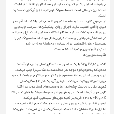
می‌شوند؛ اما اپل یک برگ برنده دارد آن هم امکان ارتقا تا ۱ ترابایت
است؛ این در حالی است ‌که سامسونگ نهایتا به ۵۱۲ گیگابایت محدود
است.
در مجموع شاید اعداد و مشخصات روی کاغذ جذاب باشند، اما آنچه در
دنیای واقعی اهمیت دارد، اجرای روان اپلیکیشن‌ها، سرعت جابه‌جایی
بین برنامه‌ها و ثبات عملکرد هنگام استفاده سنگین است. اپل همیشه
در هماهنگی نرم‌افزار و سخت‌افزار پیشتاز بوده، اما سامسونگ نیز با
بهینه‌سازی‌های اختصاصی برای نسخه «For Galaxy» تراشه
اسنپدراگون، چیزی کم نگذاشته است.
مقایسه دوربین‌ها
گلکسی S25 Edge با یک سنسور ۲۰۰ مگاپیکسلی به میدان آمده؛
عددی که به‌خودی‌خود توجه هر علاقه‌مند به عکاسی را جلب می‌کند.
این دوربین اصلی به لطف سنسور بزرگ‌تر، نور بیشتری دریافت کرده و
جزئیات بیشتری ثبت می‌کند. علاوه بر آن، یک لنز ۱۲ مگاپیکسلی
فوق‌عریض برای ثبت چشم‌اندازها و صحنه‌های گسترده‌تر در اختیار
کاربر قرار گرفته است. در بخش ویدئو هم سامسونگ با قابلیت ضبط تا
۸K یا ۴K با ۱۲۰ فریم بر ثانیه تجربه‌ای سینمایی خلق می‌کند.
آیفون Air در بخش دوربین اصلی اعداد خیره‌کننده‌ای ارائه نمی‌دهد،
اما اپل همیشه نشان داده که فقط به مگاپیکسل دل نمی‌بندد. جایی که