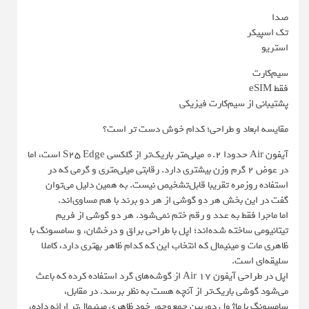
صدا
تک اسپیکر
استریو
سیم‌کارت
فقط eSIM
پشتیبانی از سیم‌کارت فیزیکی
مقایسه ابعاد و طراحی؛ کدام خوش دست تر است؟
آیفون Air حدودا ۰.۲ میلی‌متر باریک‌تر از گلکسی S25 Edge است، اما
در عوض ۲ گرم وزن بیشتری دارد. رقابتی میلی‌متری و گرمی که در
استفاده روزمره تقریبا قابل‌تشخیص نیست. به همین دلیل می‌توان
گفت در این بخش هر دو گوشی از هر دو برند با هم مساوی‌اند.
اما ماجرا فقط به عدد و رقم ختم نمی‌شود. هر دو گوشی از فریم
تیتانیومی ساخته شده‌اند؛ اپل با طراحی براق و درخشان، و سامسونگ با
ظاهری مات و مینیمال که انتخاب این که کدام ظاهر بهتری دارد، کاملا
سلیقه‌ای است.
اپل در طراحی آیفون 17 Air از گوشه‌های گرد استفاده کرده که باعث
می‌شود گوشی باریک‌تر از آنچه هست به نظر برسد. در مقابل،
سامسونگ با ماژول دوربین جمع‌وجور خود ظاهری مینیمال‌تر ارائه داده،