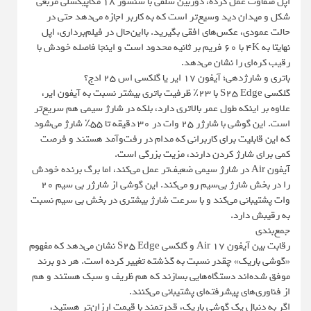
اپل متفاوت عمل کرده، دوربین سلفی با سنسور ۱۸ مگاپیکسلی مربعی
شکل و میدان دید وسیع‌تر است که به کاربر اجازه می‌دهد حتی در
حالت عمودی، عکس‌های افقی بگیرید. بااین‌حال در فیلم‌برداری، اپل
نهایتا به ۴K با ۶۰ فریم بر ثانیه محدود است و اینجا فاصله خودش با
رقیب کره‌ای را نشان می‌دهد.
باتری و شارژدهی؛ آیفون ۱۷ ایر یا گلکسی اس ۲۵ ادج؟
گلکسی S25 Edge با ۲۳٪ ظرفیت باتری بیشتر نسبت به آیفون ایر،
علاوه بر اینکه طول عمر بالاتری دارد، بلکه در شارژ سیمی هم سریع‌تر
است. این گوشی با شارژر ۲۵ وات در ۳۰ دقیقه تا ۵۵٪ شارژ می‌شود
که این قابلیت برای کاربرانی که مدام در رفت‌وآمد هستند و فرصت
کمی برای شارژ کردن دارند، مزیت بزرگی است.
آیفون Air در شارژ سیمی ضعیف‌تر عمل می‌کند، اما برگ برنده خودش
را در بخش شارژ بی‌سیم رو می‌کند. این گوشی از شارژر بی سیم ۲۰
وات پشتیبانی می‌کند و با سرعت شارژ بیشتری در بخش بی سیم نسبت
به رقیبش دارد.
جمع‌بندی
رقابت بین آیفون 17 Air و گلکسی S25 Edge نشان می‌دهد که مفهوم
«گوشی باریک» چقدر نسبت به گذشته تغییر کرده است. هر دو برند
موفق شده‌اند دستگاه‌هایی بسازند که هم ظریف و سبک هستند و هم
از فناوری‌های پیشرفته‌ای پشتیبانی می‌کنند.
اگر به دنبال یک گوشی باریک، قدرتمند با قیمت ارزان‌تر هستید،