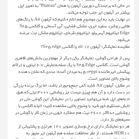
در حالی که برجستگی دوربین آیفون یا همان “Plateau” به تعبیر اپل
بیشتر در آیفون ایر جلب توجه می‌کند.
در نهایت باید به این موضوع هم اشاره کنیم که آیفون Air با رنگ‌های
طلایی روشن، سفید ابری، مشکی فضایی، آبی آسمانی و گلکسی S25
Edge تیتانیوم آیس‌بلو، تیتانیوم نقره‌ای، تیتانیوم مشکی جت عرضه
می‌شود.
مقایسه نمایشگر؛ آیفون 17 air یا گلکسی S25 edge؟
پس از طراحی گوشی، نمایشگر یکی دیگر از مهم‌ترین بخش‌های ظاهری
گوشی است. گلکسی S25 Edge با یک صفحه‌نمایش ۶.۷ اینچی و تراکم
پیکسلی خیره‌کننده ۵۱۳ppi به میدان آمده؛ عددی که نشان دهنده
وضوح بالای تصاویر است.
در مقابل، آیفون Air شاید کمی جمع‌وجورتر باشد، اما برگ برنده بزرگی
در دست دارد و آن هم چیزی نیست جز روشنایی ۳۰۰۰ نیتی که طبق
ادعاهای اپل شما می‌توانید تصاویر را در نمایشگر این گوشی حتی در
تابش مستقیم خورشید با وضوح بالایی مشاهده کنید؛ البته گلکسی با
روشنایی حداکثر ۲۶۰۰ نیت هم عملکرد خوبی در زمان کار با گوشی در
محیط‌های باز دارد.
هر دو نمایشگر دارای نرخ نوسازی تصویر ۱۲۰ هرتزی و پشتیبانی از
HDR10 هستند. از نظر محافظت صفحه هم آیفون ایر مجهز به