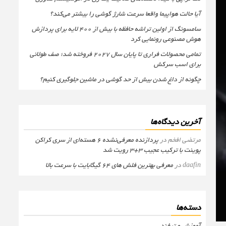
آیا حالت هواپیما واقعا سرعت شارژ گوشی را بیشتر می‌کند؟
سامسونگ از اولین تراشه حافظه با بیش از ۴۰۰ لایه برای پردازش
هوش مصنوعی رونمایی کرد
تمامی محصولات فراری تا پایان سال ۲۰۲۷ فروخته شد؛ صف طولانی
برای اسب سرکش
چگونه از داغ شدن بیش از حد گوشی در ماشین جلوگیری کنیم؟
آخرین دیدگاه‌ها
مرتضی افخم
در
پردازنده معرفی‌نشده 6 هسته‌ای از سری کراکن
پوینت با ترکیب عجیب 3+3 رویت شد
daafin
در
معرفی بهترین فلش های 64 گیگابایت با سرعت بالا
دسته‌ها
آموزش و ترفند