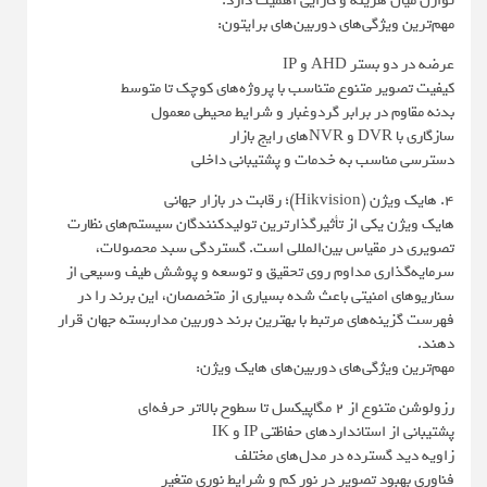
توازن میان هزینه و کارایی اهمیت دارد.
مهم‌ترین ویژگی‌های دوربین‌های برایتون:
عرضه در دو بستر AHD و IP
کیفیت تصویر متنوع متناسب با پروژه‌های کوچک تا متوسط
بدنه مقاوم در برابر گردوغبار و شرایط محیطی معمول
سازگاری با DVR و NVRهای رایج بازار
دسترسی مناسب به خدمات و پشتیبانی داخلی
4. هایک ویژن (Hikvision)؛ رقابت در بازار جهانی
هایک ویژن یکی از تأثیرگذارترین تولیدکنندگان سیستم‌های نظارت
تصویری در مقیاس بین‌المللی است. گستردگی سبد محصولات،
سرمایه‌گذاری مداوم روی تحقیق و توسعه و پوشش طیف وسیعی از
سناریوهای امنیتی باعث شده بسیاری از متخصصان، این برند را در
فهرست گزینه‌های مرتبط با بهترین برند دوربین مداربسته جهان قرار
دهند.
مهم‌ترین ویژگی‌های دوربین‌های هایک ویژن:
رزولوشن متنوع از 2 مگاپیکسل تا سطوح بالاتر حرفه‌ای
پشتیبانی از استانداردهای حفاظتی IP و IK
زاویه دید گسترده در مدل‌های مختلف
فناوری بهبود تصویر در نور کم و شرایط نوری متغیر