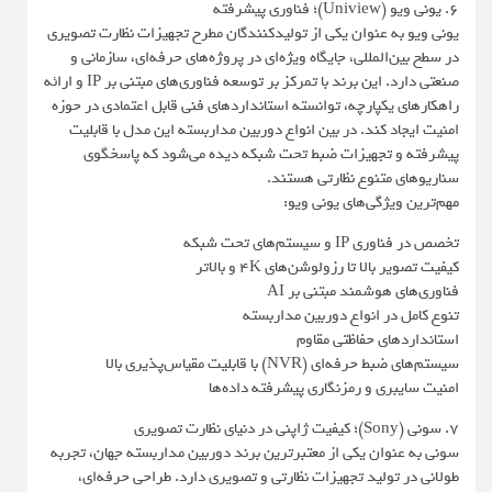
6. یونی ویو (Uniview)؛ فناوری پیشرفته
یونی ‌ویو به ‌عنوان یکی از تولیدکنندگان مطرح تجهیزات نظارت تصویری
در سطح بین‌المللی، جایگاه ویژه‌ای در پروژه‌های حرفه‌ای، سازمانی و
صنعتی دارد. این برند با تمرکز بر توسعه فناوری‌های مبتنی بر IP و ارائه
راهکارهای یکپارچه، توانسته استانداردهای فنی قابل ‌اعتمادی در حوزه
امنیت ایجاد کند. در بین انواع دوربین مداربسته این مدل با قابلیت
پیشرفته و تجهیزات ضبط تحت شبکه دیده می‌شود که پاسخگوی
سناریوهای متنوع نظارتی هستند.
مهم‌ترین ویژگی‌های یونی ویو:
تخصص در فناوری IP و سیستم‌های تحت شبکه
کیفیت تصویر بالا تا رزولوشن‌های 4K و بالاتر
فناوری‌های هوشمند مبتنی بر AI
تنوع کامل در انواع دوربین مداربسته
استانداردهای حفاظتی مقاوم
سیستم‌های ضبط حرفه‌ای (NVR) با قابلیت مقیاس‌پذیری بالا
امنیت سایبری و رمزنگاری پیشرفته داده‌ها
7. سونی (Sony)؛ کیفیت ژاپنی در دنیای نظارت تصویری
سونی به‌ عنوان یکی از معتبرترین برند دوربین مداربسته جهان، تجربه
طولانی در تولید تجهیزات نظارتی و تصویری دارد. طراحی حرفه‌ای،