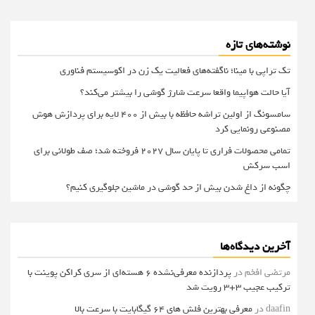
نوشته‌های تازه
تک تراپی با مینا؛ ناگفته‌های فعالیت یک زن در اکوسیستم فناوری
آیا حالت هواپیما واقعا سرعت شارژ گوشی را بیشتر می‌کند؟
سامسونگ از اولین تراشه حافظه با بیش از ۴۰۰ لایه برای پردازش هوش
مصنوعی رونمایی کرد
تمامی محصولات فراری تا پایان سال ۲۰۲۷ فروخته شد؛ صف طولانی برای
اسب سرکش
چگونه از داغ شدن بیش از حد گوشی در ماشین جلوگیری کنیم؟
آخرین دیدگاه‌ها
مرتضی افخم
در
پردازنده معرفی‌نشده 6 هسته‌ای از سری کراکن پوینت با
ترکیب عجیب 3+3 رویت شد
daafin
در
معرفی بهترین فلش های 64 گیگابایت با سرعت بالا