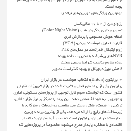
از فناوری‌های مرتبط با تصویربرداری در نور کم و تحلیل داده پیشگام
بوده است.
مهم‌ترین ویژگی‌های دوربین‌های تیاندی:
رزولوشن از 2 تا 16 مگاپیکسل
تصویربرداری رنگی در شب (Color Night Vision)
ادغام هوش مصنوعی با پردازش ابری
قابلیت تحلیل هوشمند ویدیو (VCA)
زوم اپتیکال قدرتمند در مدل‌های PTZ
NVRهای پیشرفته با مدیریت داده بهینه
بدنه مقاوم مناسب شرایط محیطی سخت
کاهش نویز دیجیتال و بهبود کنتراست تصویر
3. برایتون (Briton)؛ انتخاب هوشمند در بازار ایران
برایتون یکی از برندهای فعال و تثبیت‌ شده در بازار تجهیزات نظارتی
کشور است که توانسته سهم قابل توجهی از پروژه‌های مسکونی، اداری
و تجاری را به خود اختصاص دهد. این برند با تمرکز بر نیاز بازار داخلی،
ترکیبی از قیمت رقابتی، دسترسی مناسب به خدمات و سازگاری با
زیرساخت‌های رایج را ارائه می‌دهد. یکی از بهترین برند دوربین
مداربسته در ایران، برایتون است که معمولاً به ‌عنوان یک انتخاب
اقتصادی با عملکرد پایدار مطرح می‌شود؛ مخصوصاً در پروژه‌هایی که