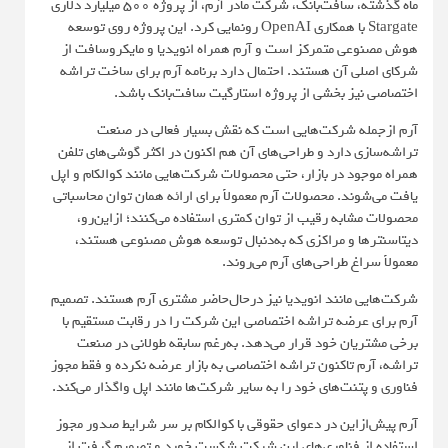
ماه گذشته، سافت‌بانک، شرکت مادر آرم، از پروژه ۵۰۰ میلیارد دلاری
Stargate با همکاری OpenAI رونمایی کرد. این پروژه روی توسعه
هوش مصنوعی متمرکز است و آرم همراه انویدیا و مایکروسافت از
شرکای اصلی آن هستند. احتمال دارد برنامه آرم برای ساخت تراشه
اختصاصی نیز بخشی از پروژه استارگیت سافت‌بانک باشد.
آرم ازجمله شرکت‌هایی است که نقش بسیار فعالی در صنعت
تراشه‌سازی دارد و طراحی‌های آن هم اکنون در اکثر گوشی‌های تلفن
همراه موجود در بازار، حتی محصولات شرکت‌هایی مانند کوالکام و اپل
یافت می‌شوند. محصولات آرم معمولاً برای ارائه همان توان محاسباتی
محصولات مشابه رقیب از توان کمتری استفاده می‌کنند؛ ازاین‌رو،
دیتاسنترها و مراکزی که به‌دنبال توسعه هوش مصنوعی هستند،
معمولاً سراغ طراحی‌های آرم می‌روند.
شرکت‌هایی مانند انویدیا نیز درحال‌حاضر مشتری آرم هستند. تصمیم
آرم برای عرضه تراشه اختصاصی این شرکت را در رقابت مستقیم با
برخی مشتریان خود قرار می‌دهد. به‌رغم سابقه طولانی در صنعت
تراشه، آرم تاکنون تراشه اختصاصی به بازار عرضه نکرده و فقط مجوز
فناوری و پتنت‌های خود را به سایر شرکت‌ها مانند اپل واگذار می‌کند.
آرم پیش‌ازاین در دعوای حقوقی با کوالکام بر سر شرایط صدور مجوز
استفاده از فناوری‌های این شرکت شکست خورد و تصمیم گرفت از