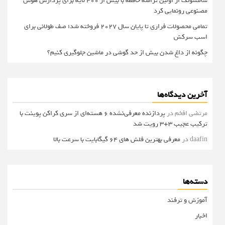
سامسونگ از اولین تراشه حافظه با بیش از ۴۰۰ لایه برای پردازش هوش
مصنوعی رونمایی کرد
تمامی محصولات فراری تا پایان سال ۲۰۲۷ فروخته شد؛ صف طولانی برای
اسب سرکش
چگونه از داغ شدن بیش از حد گوشی در ماشین جلوگیری کنیم؟
آخرین دیدگاه‌ها
مرتضی افخم
در
پردازنده معرفی‌نشده 6 هسته‌ای از سری کراکن پوینت با
ترکیب عجیب 3+3 رویت شد
daafin
در
معرفی بهترین فلش های 64 گیگابایت با سرعت بالا
دسته‌ها
آموزش و ترفند
اخبار