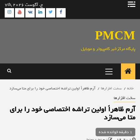
رش
ج. آگوست 7th, 2026
ه
ram
utube
Linkedin
Twitter
VK
Facebook
حتوا
PMCM
پایگاه مرکزخبر کامپیوتر و موبایل
منوی
اصلی
خانه
سخت افزارها
آرم ظاهراً اولین تراشه اختصاصی خود را برای متا می‌سازد
سخت افزارها
آرم ظاهراً اولین تراشه اختصاصی خود را برای
متا می‌سازد
1 دقیقه خوانده شده
1 سال قبل
تیم تولید محتوا