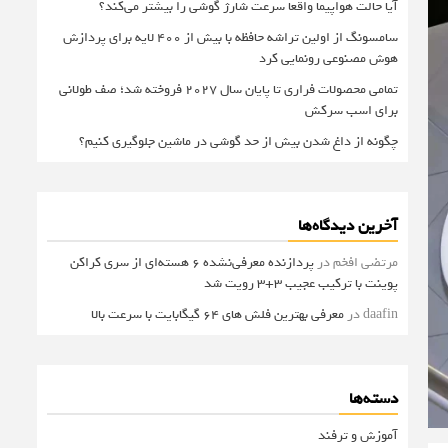
آیا حالت هواپیما واقعا سرعت شارژ گوشی را بیشتر می‌کند؟
سامسونگ از اولین تراشه حافظه با بیش از ۴۰۰ لایه برای پردازش
هوش مصنوعی رونمایی کرد
تمامی محصولات فراری تا پایان سال ۲۰۲۷ فروخته شد؛ صف طولانی
برای اسب سرکش
چگونه از داغ شدن بیش از حد گوشی در ماشین جلوگیری کنیم؟
آخرین دیدگاه‌ها
مرتضی افخم
در
پردازنده معرفی‌نشده 6 هسته‌ای از سری کراکن
پوینت با ترکیب عجیب 3+3 رویت شد
daafin
در
معرفی بهترین فلش های 64 گیگابایت با سرعت بالا
دسته‌ها
آموزش و ترفند