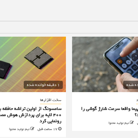
1 دقیقه خوانده شده
د
سخت افزارها
پیما واقعا سرعت شارژ گوشی را
سامسونگ از اولین تراشه حافظه ب
؟
۴۰۰ لایه برای پردازش هوش مص
رونمایی کرد
تیم تولید محتوا
17 ساعت قبل
تیم تولید محتوا