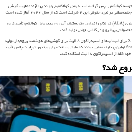
وسط کوالکام را پس گرفته است؛ یعنی کوالکام می‌تواند پردازنده‌های سفارشی
 2 شرکت است که از سال 2022 آغاز شده است.
، آرم 8 ژانویه اعلام کرده دیگر قصد لغو توافق‌نامه مجوز معماری (ALA) کوالکام را ندارد. «کریستیانو آمون»، مدیرعامل کوالکام، تأیید کرده
با حل این اختلاف، کوالکام می‌تواند بدون نگرانی پردازنده‌های اسنپدراگون X برای لپ‌تاپ‌ها و اسنپدراگون 8 الیت برای گوشی‌های هوشمند پرچم‌دار تولید
کنند. استقبال گسترده‌ای از این محصولات شده است و سری Snapdragon X اولین پردازنده‌هایی بودند که مایکروسافت برای ویندوز کوپایلت پلاس تأیید
شروع شد؟