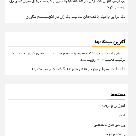
پردازش هوش مصنوعی در خط مقدم؛ پالانتیر از دیتاسنترهای سیار کانتینری
رونمایی کرد
تک تراپی با مینا؛ ناگفته‌های فعالیت یک زن در اکوسیستم فناوری
آخرین دیدگاه‌ها
مرتضی افخم
در
پردازنده معرفی‌نشده 6 هسته‌ای از سری کراکن پوینت با
ترکیب عجیب 3+3 رویت شد
daafin
در
معرفی بهترین فلش های 64 گیگابایت با سرعت بالا
دسته‌ها
آموزش و ترفند
اخبار
بررسی های تخصصی
راهنمای خرید