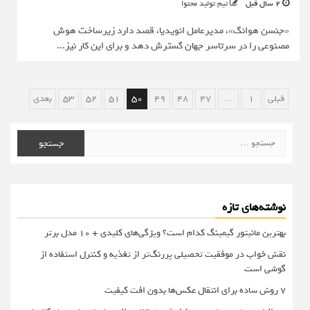
2 سال قبل
تیم تولید محتوا
«جنسن هوانگ»، مدیرعامل انویدیا، قصد دارد زیرساخت هوش
مصنوعی را در سرتاسر جهان گسترش دهد و برای این کار نیز...
صفحه‌بندی
قبلی
1
…
47
48
49
50
51
52
53
بعدی
نوشته‌ها
جستجو
برای:
نوشته‌های تازه
بهترین مانیتور گیمینگ کدام است؟ ویژگی‌های کلیدی + 10 مدل برتر
نقش خواب در موفقیت تحصیلی پررنگ‌تر از تغذیه و کنترل استفاده از
گوشی است
۷ روش ساده برای انتقال عکس‌ها بدون افت کیفیت