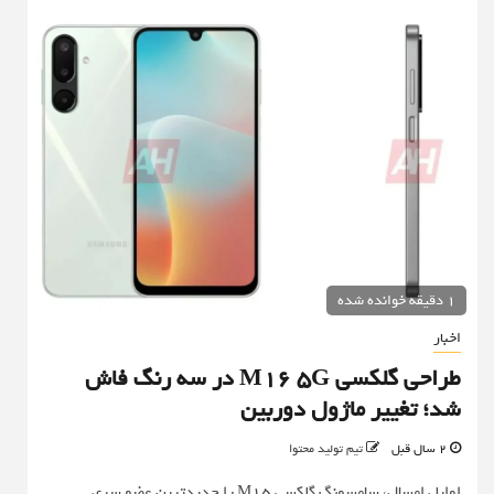
1 دقیقه خوانده شده
اخبار
طراحی گلکسی M16 5G در سه رنگ فاش
شد؛ تغییر ماژول دوربین
2 سال قبل
تیم تولید محتوا
اوایل امسال، سامسونگ گلکسی M15 را جدیدترین عضو سری