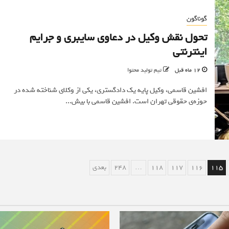
گوناگون
تحول نقش وکیل در دعاوی سایبری و جرایم
اینترنتی
12 ماه قبل
تیم تولید محتوا
افشین قاسمی، وکیل پایه یک دادگستری، یکی از وکلای شناخته ‌شده در
حوزه‌ی حقوقی تهران است. افشین قاسمی با بیش...
115
116
117
118
…
248
بعدی