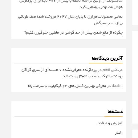
سامسونگ از اولین تراشه حافظه با بیش از ۴۰۰ لایه برای پردازش
هوش مصنوعی رونمایی کرد
تمامی محصولات فراری تا پایان سال ۲۰۲۷ فروخته شد؛ صف طولانی
برای اسب سرکش
چگونه از داغ شدن بیش از حد گوشی در ماشین جلوگیری کنیم؟
آخرین دیدگاه‌ها
مرتضی افخم
در
پردازنده معرفی‌نشده 6 هسته‌ای از سری کراکن
پوینت با ترکیب عجیب 3+3 رویت شد
daafin
در
معرفی بهترین فلش های 64 گیگابایت با سرعت بالا
دسته‌ها
آموزش و ترفند
اخبار