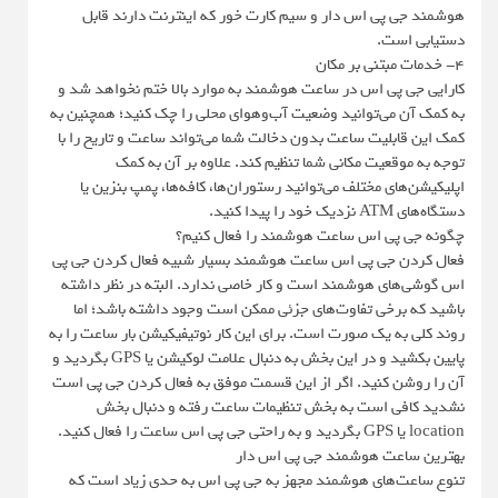
هوشمند جی پی اس دار و سیم کارت خور که اینترنت دارند قابل
دستیابی است.
4- خدمات مبتنی بر مکان
کارایی جی پی اس در ساعت هوشمند به موارد بالا ختم نخواهد شد و
به کمک آن می‌توانید وضعیت آب‌وهوای محلی را چک کنید؛ همچنین به
کمک این قابلیت ساعت بدون دخالت شما می‌تواند ساعت و تاریخ را با
توجه به موقعیت مکانی شما تنظیم کند. علاوه بر آن به کمک
اپلیکیشن‌های مختلف می‌توانید رستوران‌ها، کافه‌ها، پمپ بنزین یا
دستگاه‌های ATM نزدیک خود را پیدا کنید.
چگونه جی پی اس ساعت هوشمند را فعال کنیم؟
فعال کردن جی پی اس ساعت هوشمند بسیار شبیه فعال کردن جی پی
اس گوشی‌های هوشمند است و کار خاصی ندارد. البته در نظر داشته
باشید که برخی تفاوت‌های جزئی ممکن است وجود داشته باشد؛ اما
روند کلی به یک صورت است. برای این کار نوتیفیکیشن بار ساعت را به
پایین بکشید و در این بخش به دنبال علامت لوکیشن یا GPS بگردید و
آن را روشن کنید. اگر از این قسمت موفق به فعال کردن جی پی است
نشدید کافی است به بخش تنظیمات ساعت رفته و دنبال بخش
location یا GPS بگردید و به راحتی جی پی اس ساعت را فعال کنید.
بهترین ساعت هوشمند جی پی اس دار
تنوع ساعت‌های هوشمند مجهز به جی پی اس به حدی زیاد است که