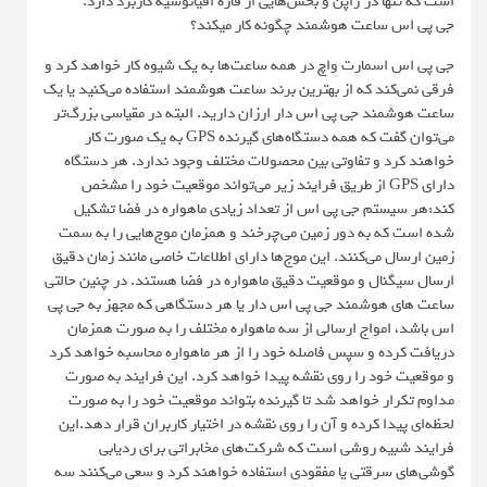
است که تنها در ژاپن و بخش‌هایی از قاره اقیانوسیه کاربرد دارد.
جی پی اس ساعت هوشمند چگونه کار میکند؟
جی پی اس اسمارت واچ در همه ساعت‌ها به یک شیوه کار خواهد کرد و
فرقی نمی‌کند که از بهترین برند ساعت هوشمند استفاده می‌کنید یا یک
ساعت هوشمند جی پی اس دار ارزان دارید. البته در مقیاسی بزرگ‌تر
می‌توان گفت که همه دستگاه‌های گیرنده GPS به یک صورت کار
خواهند کرد و تفاوتی بین محصولات مختلف وجود ندارد. هر دستگاه
دارای GPS از طریق فرایند زیر می‌تواند موقعیت خود را مشخص
کند:هر سیستم جی پی اس از تعداد زیادی ماهواره در فضا تشکیل
شده است که به دور زمین می‌چرخند و همزمان موج‌هایی را به سمت
زمین ارسال می‌کنند. این موج‌ها دارای اطلاعات خاصی مانند زمان دقیق
ارسال سیگنال و موقعیت دقیق ماهواره در فضا هستند. در چنین حالتی
ساعت های هوشمند جی پی اس دار یا هر دستگاهی که مجهز به جی پی
اس باشد، امواج ارسالی از سه ماهواره مختلف را به صورت همزمان
دریافت کرده و سپس فاصله خود را از هر ماهواره محاسبه خواهد کرد
و موقعیت خود را روی نقشه پیدا خواهد کرد. این فرایند به صورت
مداوم تکرار خواهد شد تا گیرنده بتواند موقعیت خود را به صورت
لحظه‌ای پیدا کرده و آن را روی نقشه در اختیار کاربران قرار دهد.این
فرایند شبیه روشی است که شرکت‌های مخابراتی برای ردیابی
گوشی‌های سرقتی یا مفقودی استفاده خواهند کرد و سعی می‌کنند سه