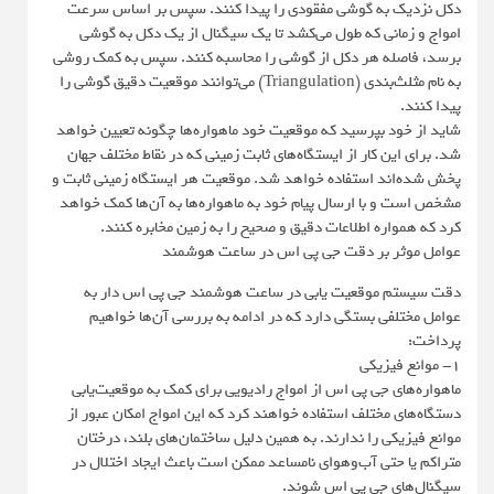
دکل نزدیک به گوشی مفقودی را پیدا کنند. سپس بر اساس سرعت
امواج و زمانی که طول می‌کشد تا یک سیگنال از یک دکل به گوشی
برسد، فاصله هر دکل از گوشی را محاسبه کنند. سپس به کمک روشی
به نام مثلث‌بندی (Triangulation) می‌توانند موقعیت دقیق گوشی را
پیدا کنند.
شاید از خود بپرسید که موقعیت خود ماهواره‌ها چگونه تعیین خواهد
شد. برای این کار از ایستگاه‌های ثابت زمینی که در نقاط مختلف جهان
پخش شده‌اند استفاده خواهد شد. موقعیت هر ایستگاه زمینی ثابت و
مشخص است و با ارسال پیام خود به ماهواره‌ها به آن‌ها کمک خواهد
کرد که همواره اطلاعات دقیق و صحیح را به زمین مخابره کنند.
عوامل موثر بر دقت جی پی اس در ساعت هوشمند
دقت سیستم موقعیت یابی در ساعت هوشمند جی پی اس دار به
عوامل مختلفی بستگی دارد که در ادامه به بررسی آن‌ها خواهیم
پرداخت:
1- موانع فیزیکی
ماهواره‌های جی پی اس از امواج رادیویی برای کمک به موقعیت‌یابی
دستگاه‌های مختلف استفاده خواهند کرد که این امواج امکان عبور از
موانع فیزیکی را ندارند. به همین دلیل ساختمان‌های بلند، درختان
متراکم یا حتی آب‌وهوای نامساعد ممکن است باعث ایجاد اختلال در
سیگنال‌های جی ‌پی اس شوند.