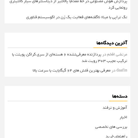
پردازش هوش مصنوعی در خط مقدم؛ پالانتیر از دیتاسنترهای سیار کانتینری
رونمایی کرد
تک تراپی با مینا؛ ناگفته‌های فعالیت یک زن در اکوسیستم فناوری
آخرین دیدگاه‌ها
مرتضی افخم
در
پردازنده معرفی‌نشده 6 هسته‌ای از سری کراکن پوینت با
ترکیب عجیب 3+3 رویت شد
daafin
در
معرفی بهترین فلش های 64 گیگابایت با سرعت بالا
دسته‌ها
آموزش و ترفند
اخبار
بررسی های تخصصی
راهنمای خرید