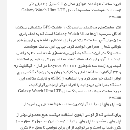
خرید ساعت هوشمند هوآوی مدل GT 5 سایز 46 میلی متر
4- ساعت هوشمند سامسونگ مدل Galaxy Watch Ultra LTE
47mm
اکثر ساعت‌های هوشمند سامسونگ از قابلیت GPS پشتیبانی می‌کنند؛
اما گل سرسبد آن‌ها Galaxy Watch Ultra است که به لطف باتری
590 میلی‌ آمپر ساعت شارژدهی فوق‌العاده‌ای داشته و برای روزهای
طولانی شما را همراهی خواهد کرد. جی پی اس ساعت هوشمند
سامسونگ در این دستگاه به خوبی پیاده‌سازی شده است تا به راحتی
بتوانید از آن برای انجام فعالیت‌های مختلف ورزشی و ناوبری استفاده
کنید. پردازنده سه نانومتری Exynos W1000 در کنار 2 گیگابایت رم
و 32 گیگابایت حافظه داخلی به کارکرد روان و بدون باگ گلکسی واچ
اولترا کمک خواهند کرد و با استفاده از eSIM و قابلیت مکالمه این
دستگاه به راحتی می‌توانید با افراد دیگر ارتباط برقرار کنید.
خرید ساعت هوشمند سامسونگ مدل Galaxy Watch Ultra LTE
47mm
5- اپل واچ اولترا 2: گران‌ترین ساعت هوشمند جی پی اس دار
برای کسانی که از گوشی آیفون استفاده می‌کنند هیچ محصولی بهتر از
اپل واچ و مخصوصا اپل واچ اولترا 2 نیست. این محصول تا عمق 100
متری ضدآب است و می‌توانید از آن برای غواصی تا عمق 40 متری