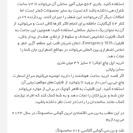
استفاده کنید. باتری 564 میلی آمپر ساعتی آن می‌تواند تا 72 ساعت
شارژدهی داشته باشد که نسبت به سایر محصولات کمتر است؛‌ اما
امکانات دیگر آن می‌توانند این ضعف را جبران کنند. پردازنده s9 در
کنار 64 گیگابایت حافظه برای انجام اکثر کارها کافی است و می‌توانید از
آن به عنوان یک دستیار سلامتی استفاده کنید؛ همچنین این ساعت به
کمک قابلیت تشخیص تصادف و سقوط از ارتفاع، هشدار بیدار باش،
قابلیت Emergency SOS، اعلان ضربان قلب غیر منظم، آژیر خطر و
تماس اضطراری بین المللی می‌تواند در مواقع اضطراری جان شما را
نجات دهد.
خرید اپل واچ اولترا 2 سایز 49 میلی متری
سخن پایانی
اگر قصد خرید ساعت هوشمند را دارید توصیه می‌کنیم سراغ اسمارت
واچ جی پی اس دار بروید تا بتوانید از قابلیت‌های موقعیت‌یابی آن
استفاده کنید. این قابلیت به ظاهر کوچک در برخی از موارد می‌تواند
جان شما و عزیزانتان را نجات دهد و به شما کمک کند که افراد نیازمند
کمک، مانند سالمندان را راحت‌تر تحت نظر داشته باشید.
در این مطلب به بررسی اقتصادی ترین گوشی سامسونگ در سال ۲۰۲۴
می پردازیم
نقد و بررسی گوشی گلکسی a16 سامسونگ