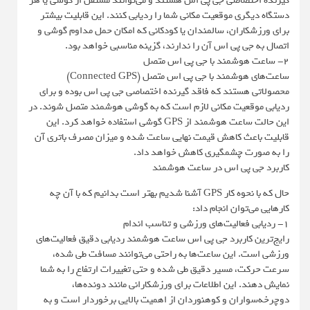
گیرنده اختصاصی جی پی اس هستند و می‌توانند مستقل از گوشی یا هر
دستگاه دیگری موقعیت مکانی شما را ردیابی کنند. این قابلیت بیشتر
برای ورزشکاران، سالمندان یا کودکانی که امکان حمل مداوم گوشی و
اتصال به جی پی اس آن را ندارند، گزینه مناسبی خواهد بود.
2- ساعت هوشمند با جی پی اس متصل
ساعت‌های هوشمند با جی پی اس متصل (Connected GPS)
محصولاتی هستند که فاقد گیرنده اختصاصی جی پی اس بوده و برای
ردیابی موقعیت مکانی لازم است که به گوشی هوشمند متصل شوند. در
این حالت ساعت هوشمند از GPS گوشی استفاده خواهد کرد. این
قابلیت باعث کاهش قیمت نهایی ساعت شده و میزان مصرف باتری آن
را به صورت چشمگیری کاهش خواهد داد.
کاربرد جی پی اس در ساعت هوشمند
حال که با نحوه کار GPS آشنا شدیم بهتر است بدانیم که با آن چه
کارهایی می‌توان انجام داد:
1- ردیابی فعالیت‌های ورزشی و تناسب اندام
رایج‌ترین کاربرد جی پی اس ساعت هوشمند ردیابی دقیق فعالیت‌های
ورزشی است. این ساعت‌ها به راحتی می‌توانند مسافت طی شده،
سرعت حرکت، مسیر دقیق طی شده و حتی تغییرات ارتفاع را به شما
نمایش دهند. این اطلاعات برای ورزشکارانی مانند دونده‌ها،
دوچرخه‌سواران و کوهنوردان از اهمیت بالایی برخوردار است و به