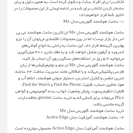
انتخاب را برای افراد سخت و دشوار کرده است. به همین دلیل و برای
ساده‌تر کردن انتخاب برای شده در ادامه لیستی از این محصولات را در
اختیار شما قرار خواهیم داد:
1- ساعت هوشمند گلوریمی مدل M2
ساعت هوشمند گلوریمی مدل M2 ارزانترین ساعت هوشمند جی پی
اس دار بازار نیست؛ اما در بین محصولات اقتصادی می‌توان آن را جزو
بهترین گزینه‌ها قرار داد. این ساعت به راحتی به انواع گوشی‌های
اندروید و آیفون متصل خواهد شد و به لطف باتری 300 میلی‌آمپری
می‌توانید تا 5 روز در استفاده‌های سنگین روی آن حساب باز کنید.
ساعت هوشمند گلوریمی مدل M2 در منو و نوتیفیکیشن‌ها از زبان
فارسی پشتیبانی می‌کند و با امکاناتی مانند مدیریت سلامت 24 ساعته،
تمرین تنفس و کنترل استرس، دستیار صوتی هوشمند، اعلام آب و
هوا، ماشین حساب، قابلیت Find the Phone و Find the Watch،
قابلیت تنظیم پسورد، پایش وضعیت خواب، بدنه آلومینیومی و گواهی
IP68 می‌تواند برای کسانی که به خرید ساعت glorimi علاقه دارند،‌
گزینه مناسبی باشد.
خرید ساعت هوشمند گلوریمی مدل M2
2- ساعت هوشمند آمیزفیت مدل Active Edge
ساعت هوشمند آمیزفیت مدل Active Edge محصولی میان‌رده است