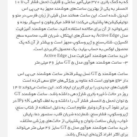
که به کمک باتری 370 میلی‌آمپر ساعتی و قابلیت تحمل فشار آب تا 10
اتمسفر به یکی از بهترین ساعت‌های هوشمند مجهز به جی پی اس
تبدیل شده است. این ساعت همانند مدل قبلی از زبان فارسی در منو و
نوتیفیکیشن‌ها پشتیبانی می‌کند؛ اما فاقد میکروفون و اسپیکر بوده و
نمی‌توانید از آن برای مکالمه استفاده کنید. ساعت هوشمند آمیزفیت
مدل Active Edge به حسگرهای اپیتکال، ضربان قلب، محاسبه سطح
اکسیژن، شتاب‌سنج و ژیروسکوپ مجهز است و بیشتر از آن که یک
محصول لوکس به حساب بیاید،‌ یک محصول کاربردی است.
خرید ساعت هوشمند آمیزفیت مدل Active Edge
3- ساعت هوشمند هوآوی مدل GT 5 سایز 46 میلی متر
ساعت هوشمند GT 5 نسل پیشرفته‌تر ساعت هوشمند جی پی اس
دار gt3 هواوی است که علاوه بر ویژگی‌های gt3 سعی کرده است
قابلیت‌های جدیدی را برای کاربران ایجاد کند. این ساعت می‌تواند تا 14
روز در حالت ذخیره باتری شارژدهی داشته باشد. ساعت هوشمند GT
5 توان تحمل 5 ‌اتمسفر فشار آب را داشته و به لطف گواهی IP69K در
برابر نفوذ آب و گردوغبار مقاوم است. به دلیل استفاده از شتاب سنج،
ژیروسکوپ، فشارسنج، شمارنده ضربان قلب، سنسور دما، پایش
خواب، پایش سلامت بانوان و پشتیبانی از حالت‌های ورزشی مختلف،
خرید ساعت هوشمند هوآوی مدل GT 5 سایز 46 میلی متر می‌تواند
برای اکثر افراد گزینه‌ای ایده‌آل باشد.