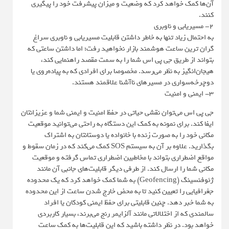
آن‌ها کمک خواهد کرد که وضعیت و میزان پیشرفت خود را پیگیری
کنند.
2- مسیریابی و ناوبری
به احتمال زیاد تنها به خاطر داشتن قابلیت مسیریابی و ناوبری سراغ
گران ترین ساعت هوشمند بازار نخواهید رفت؛ اما داشتن ساعتی که
بتواند از طریق جی پی اس شما را به سمت مقصد راهنمایی کند،
هیجان‌انگیز به نظر می‌رسد. مخصوصا برای افرادی که به پیاده‌روی یا
دوچرخه‌سواری در مسیرهای ناآشنا علاقمند هستند.
3- ایمنی و امنیت
جی پی اس می‌توان نقشی حیاتی در حفظ امنیت و ایمنی شما و عزیزانتان
ایفا کند. برای نمونه به کمک این دستگاه به راحتی می‌توانید موقعیت
مکانی خود را به صورت زنده با خانواده یا دوستانتان به اشتراک
بگذارید. علاوه بر آن به سیستم SOS کمک می‌کند که در زمان سقوط و
مواقع اضطراری بتواند با مخاطبین اضطراری تماس گرفته و موقعیت
مکانی شما را ارسال کند. از طرفی دیگر قابلیت‌های جانبی آن مانند
ژئوفنسینگ (Geofencing) به شما کمک خواهد کرد که یک محدوده
جغرافیایی را تعیین کنید تا به محض خارج شدن ساعت از این محدوده
به شما خبر دهد. چنین قابلیتی برای حفظ ایمنی کودکان یا افراد
سالمندی که از اختلالاتی مانند آلزایمر رنج می‌برند، بسیار کاربردی
خواهد بود. در نظر داشته باشید که این قابلیت‌ها به کمک ساعت