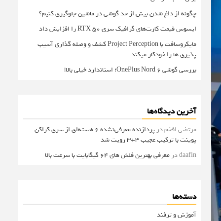
چگونه از داغ شدن بیش از حد گوشی در ماشین جلوگیری کنیم؟
ایسوس قیمت کارت‌های گرافیک سری RTX 50 را افزایش داد
مایکروسافت با Project Perception کشف و وصله گذاری آسیب
پذیری ها را خودکار میکند
بررسی گوشی OnePlus Nord 6؛ استاندارد خیلی بالا!
آخرین دیدگاه‌ها
مرتضی افخم
در
پردازنده معرفی‌نشده 6 هسته‌ای از سری کراکن
پوینت با ترکیب عجیب 3+3 رویت شد
daafin
در
معرفی بهترین فلش های 64 گیگابایت با سرعت بالا
دسته‌ها
آموزش و ترفند