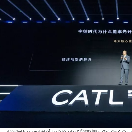
CATL در نمایشگاه خودرو شانگهای 2025، از سه مدل باتری رونمایی کرده است. نخستین باتری Shenxing نام دارد که کاربرد آن افزایش برد با استفاده از