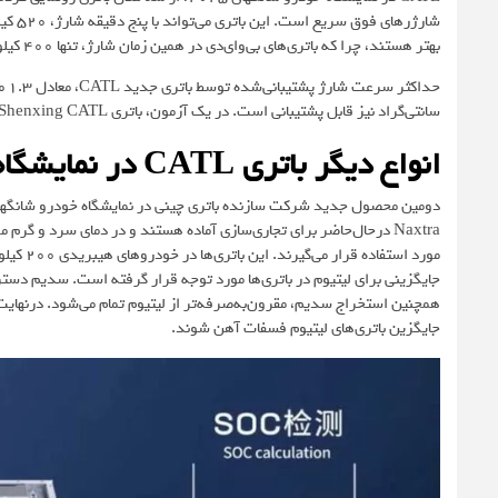
شارژر
بهتر هستند، چرا که باتری‌های بی‌وای‌دی در همین زمان شارژ، تنها 400 کیلومتر برد به دست می‌آورند.
سانتی‌گراد نیز قابل پشتیبانی است. در یک آزمون، باتری Shenxing CATL توانست در 15 دقیقه از 5 درصد به 80 درصد برسد.
انواع دیگر باتری CATL در نمایشگاه خودرو شانگهای 2025
جایگزینی برای لیتیوم در باتری‌ها مورد توجه قرار گرفته است. سدیم دست
همچنین استخراج سدیم، مقرون‌به‌صرفه‌تر از لیتیوم تمام می‌شود. درنهایت 
جایگزین باتری‌های لیتیوم فسفات آهن شوند.