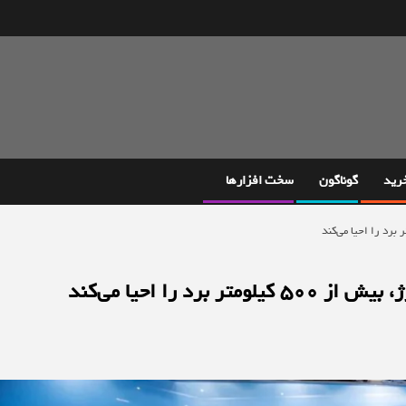
خرید
گوناگون
سخت افزارها