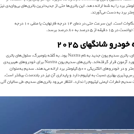
های فوق سریع است. این باتری می‌تواند با پنج دقیقه شارژ، 520 کیلومتر برد را به شما ارائه دهد. این باتری‌ها حتی از جدیدترین باتری‌های بی‌وای‌دی نیز
حداکثر سرعت شارژ پشتیبانی‌شده توسط باتری جدید CATL، معادل 1.3 مگاوات است. این سرعت حتی در دمای 14 درجه فارنهایت یا منفی 10 درجه
دومین محصول جدید شرکت سازنده باتری چینی در نمایشگاه خودرو شانگهای، باتری سدیم یون جدید به نام Naxtra بود. به گفته بلومبرگ، سلول‌های باتری
Naxtra درحال‌حاضر برای تجاری‌سازی آماده هستند و در دمای سرد و گرم مورد آزمون قرار گرفته‌اند. باتری‌های سدیم یون Naxtra برای خودروهای هیبریدی
مورد استفاده قرار می‌گیرند. این باتری‌ها در خودروهای هیبریدی 200 کیلومتر و در خودروهای الکتریکی 500 کیلومتر برد ارائه می‌دهند. سدیم به‌عنوان
رس‌پذیری بهتری نسبت به لیتیوم دارد و پایداری آن نیز در بلندمدت بیشتر است.
سدیم خطرات ایمنی لیتیوم را ندارد. انتظار می‌رود باتری‌های سدیم، طی سالیان آتی