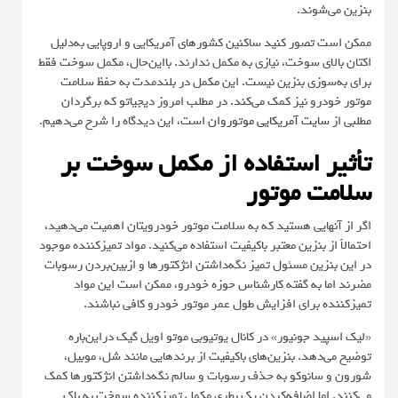
بنزین می‌شوند.
ممکن است تصور کنید ساکنین کشورهای آمریکایی و اروپایی به‌دلیل
اکتان بالای سوخت، نیازی به مکمل ندارند. بااین‌حال، مکمل سوخت فقط
برای به‌سوزی بنزین نیست. این مکمل در بلندمدت به حفظ سلامت
موتور خودرو نیز کمک می‌کند. در مطلب امروز دیجیاتو که برگردان
مطلبی از
سایت آمریکایی موتوروان
است، این دیدگاه را شرح می‌دهیم.
تأثیر استفاده از مکمل سوخت بر
سلامت موتور
اگر از آنهایی هستید که به سلامت موتور خودرویتان اهمیت می‌دهید،
احتمالاً از بنزین معتبر باکیفیت استفاده می‌کنید. مواد تمیزکننده موجود
در این بنزین مسئول تمیز نگه‌داشتن انژکتورها و ازبین‌بردن رسوبات
مضرند اما به گفته کارشناس حوزه خودرو، ممکن است این مواد
تمیزکننده برای افزایش طول عمر موتور خودرو کافی نباشند.
«لیک اسپید جونیور» در کانال یوتیوبی موتو اویل گیک دراین‌باره
توضیح می‌دهد. بنزین‌های باکیفیت از برندهایی مانند شل، موبیل،
شورون و سانوکو به حذف رسوبات و سالم نگه‌داشتن انژکتورها کمک
می‌کنند. اما اضافه‌کردن یک بطری مکمل تمیزکننده سوخت به باک