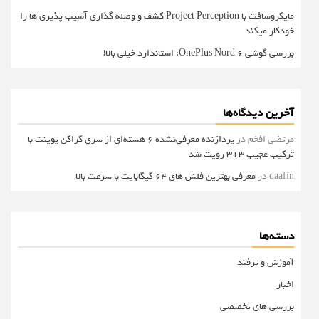
مایکروسافت با Project Perception کشف و وصله گذاری آسیب پذیری ها را
خودکار میکند
بررسی گوشی OnePlus Nord 6؛ استاندارد خیلی بالا!
آخرین دیدگاه‌ها
مرتضی افخم
در
پردازنده معرفی‌نشده 6 هسته‌ای از سری کراکن پوینت با
ترکیب عجیب 3+3 رویت شد
daafin
در
معرفی بهترین فلش های 64 گیگابایت با سرعت بالا
دسته‌ها
آموزش و ترفند
اخبار
بررسی های تخصصی