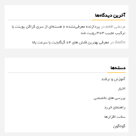
آخرین دیدگاه‌ها
مرتضی افخم
در
پردازنده معرفی‌نشده 6 هسته‌ای از سری کراکن پوینت با
ترکیب عجیب 3+3 رویت شد
daafin
در
معرفی بهترین فلش های 64 گیگابایت با سرعت بالا
دسته‌ها
آموزش و ترفند
اخبار
بررسی های تخصصی
راهنمای خرید
سخت افزارها
گوناگون